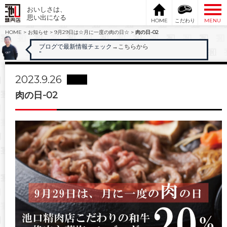
おいしさは、
思い出になる
HOME
こだわり
MENU
HOME
>
お知らせ
>
9月29日は☆月に一度の肉の日☆
>
肉の日-02
ブログで最新情報チェック
→こちらから
"
2023.9.26
肉の日-02