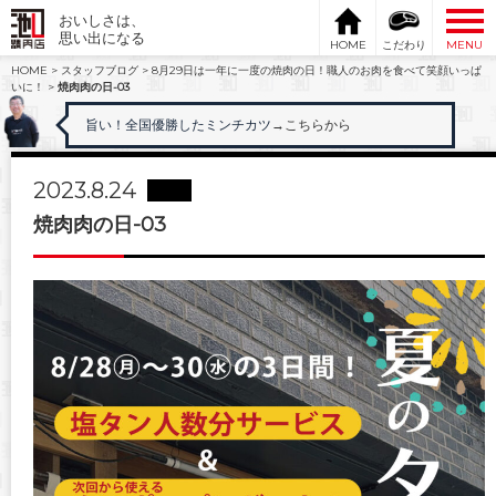
おいしさは、
思い出になる
HOME
こだわり
MENU
HOME
>
スタッフブログ
>
8月29日は一年に一度の焼肉の日！職人のお肉を食べて笑顔いっぱ
いに！
>
焼肉肉の日-03
旨い！全国優勝したミンチカツ
→こちらから
2023.8.24
焼肉肉の日-03