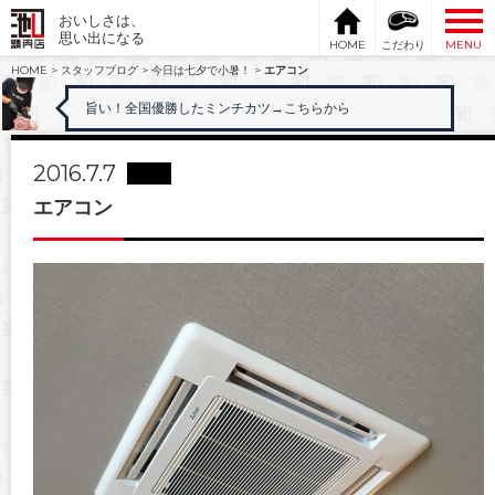
おいしさは、
思い出になる
HOME
こだわり
MENU
HOME
>
スタッフブログ
>
今日は七夕で小暑！
>
エアコン
旨い！全国優勝したミンチカツ
→こちらから
2016.7.7
エアコン