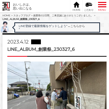
おいしさは、
思い出になる
HOME
こだわり
MENU
HOME
>
スタッフブログ
>
創業祭の2日間、ご来店誠にありがとうございました。
>
LINE_ALBUM_創業祭_230327_6
LINE登録で最新情報をゲットしよう"
→こちらから
"
2023.4.12
LINE_ALBUM_創業祭_230327_6