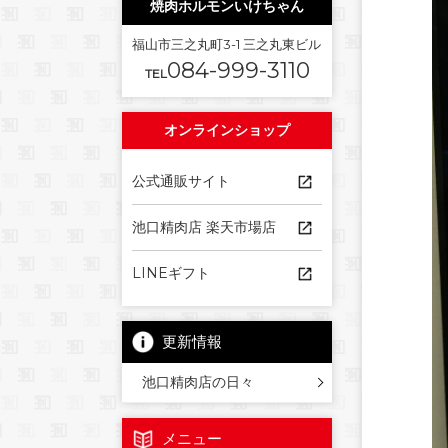
焼肉ホルモンいけちゃん
福山市三之丸町3-1 三之丸東ビル
084-999-3110
TEL
オンラインショップ
公式通販サイト
池口精肉店 楽天市場店
LINEギフト
更新情報
池口精肉店の日々
メニュー