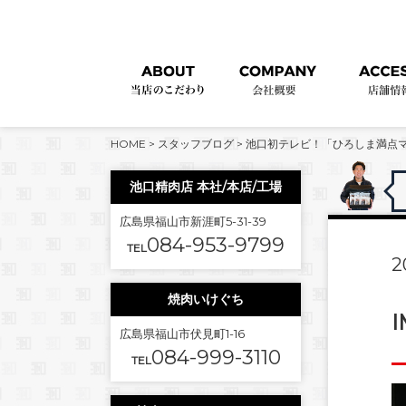
HOME
>
スタッフブログ
>
池口初テレビ！「ひろしま満点マ
池口精肉店 本社/本店/工場
広島県福山市新涯町5-31-39
084-953-9799
TEL
2
焼肉いけぐち
I
広島県福山市伏見町1-16
084-999-3110
TEL