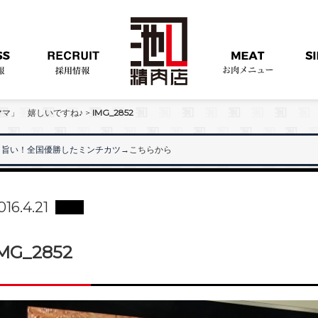
マ」 嬉しいですね♪
>
IMG_2852
旨い！全国優勝したミンチカツ
→こちらから
016.4.21
MG_2852