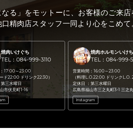
になる」をモットーに、
お客様のご来店
池口精肉店スタッフ一同より心をこめて
焼肉いけぐち
焼肉ホルモンいけ
TEL：084-999-3110
TEL：084-999-5
：
17:00～23:00
営業時間：
16:00～23:00
フード22:00 ドリンク22:30）
（料理L.O.22:00 ドリンクL.O. 
：
第三水曜日
定休日 ：
第三水曜日
山市伏見町1-16
広島県福山市三之丸町3-1 三之
ram
Instagram