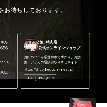
をお待ちしております。
。
ちゃん
池口精肉店
656
公式オンラインショップ
お肉のプロが厳選和牛で手作り、お惣
22:30）
菜・デリカの通販お取り寄せサイト
https://shop.ikeguchi-meat.jp/
丸東ビル
LINE
Instagram