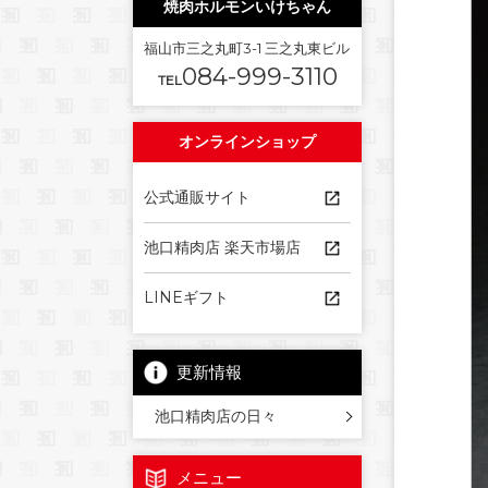
焼肉ホルモンいけちゃん
福山市三之丸町3-1 三之丸東ビル
084-999-3110
TEL
オンラインショップ
公式通販サイト
池口精肉店 楽天市場店
LINEギフト
更新情報
池口精肉店の日々
メニュー