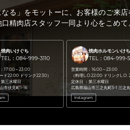
になる」をモットーに、
お客様のご来店
池口精肉店スタッフ一同より心をこめて
焼肉いけぐち
焼肉ホルモンいけ
TEL：084-999-3110
TEL：084-999-5
：
17:00～23:00
営業時間：
16:00～23:00
フード22:00 ドリンク22:30）
（料理L.O.22:00 ドリンクL.O. 
：
第三水曜日
定休日 ：
第三水曜日
山市伏見町1-16
広島県福山市三之丸町3-1 三之
ram
Instagram