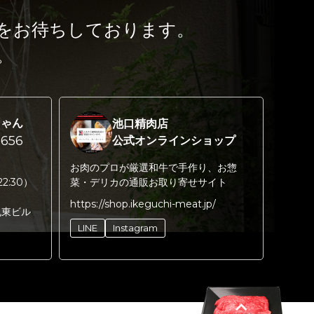
をお待ちしております。
。
ちゃん
池口精肉店
656
公式オンラインショップ
お肉のプロが厳選和牛で手作り、お惣
22:30）
菜・デリカの通販お取り寄せサイト
https://shop.ikeguchi-meat.jp/
丸東ビル
LINE
Instagram