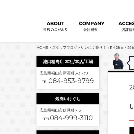
HOME
>
スタッフブログ
>
いいにく祭り！（11月28日・29
池口精肉店 本社/本店/工場
広島県福山市新涯町5-31-39
084-953-9799
TEL
2
焼肉いけぐち
広島県福山市伏見町1-16
084-999-3110
TEL