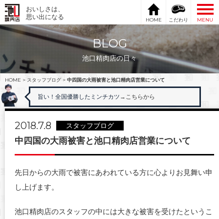
おいしさは、
思い出になる
HOME
こだわり
MENU
BLOG
池口精肉店の日々
HOME
>
スタッフブログ
>
中四国の大雨被害と池口精肉店営業について
旨い！全国優勝したミンチカツ
→こちらから
2018.7.8
スタッフブログ
中四国の大雨被害と池口精肉店営業について
先日からの大雨で被害にあわれている方に心よりお見舞い申
し上げます。
池口精肉店のスタッフの中には大きな被害を受けたというこ