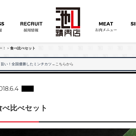
ー！
>
食べ比べセット
旨い！全国優勝したミンチカツ
→こちらから
018.6.4
食べ比べセット