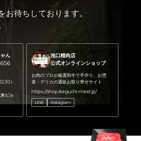
をお待ちしております。
。
ちゃん
池口精肉店
656
公式オンラインショップ
お肉のプロが厳選和牛で手作り、お惣
22:30）
菜・デリカの通販お取り寄せサイト
https://shop.ikeguchi-meat.jp/
丸東ビル
LINE
Instagram