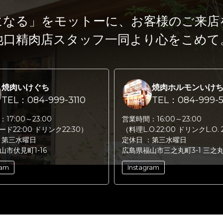
になる」をモットーに、
お客様のご来店
池口精肉店スタッフ一同より心をこめて
焼肉いけぐち
焼肉ホルモンいけ
TEL：084-999-3110
TEL：084-999-5
：
17:00～23:00
営業時間：
16:00～23:00
フード22:00 ドリンク22:30）
（料理L.O.22:00 ドリンクL.O. 
：
第三水曜日
定休日 ：
第三水曜日
山市伏見町1-16
広島県福山市三之丸町3-1 三之
ram
Instagram