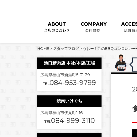
HOME
>
スタッフブログ
>
うおー！このBBQコンロいいー
池口精肉店 本社/本店/工場
広島県福山市新涯町5-31-39
084-953-9799
TEL
2
焼肉いけぐち
広島県福山市伏見町1-16
084-999-3110
TEL