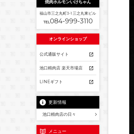
焼肉ホルモンいけちゃん
福山市三之丸町3-1 三之丸東ビル
084-999-3110
TEL
オンラインショップ
公式通販サイト
池口精肉店 楽天市場店
LINEギフト
更新情報
池口精肉店の日々
メニュー