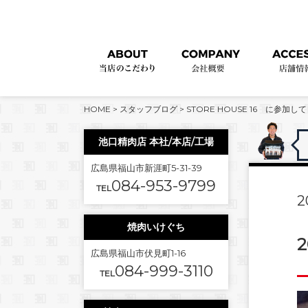
HOME
>
スタッフブログ
>
STORE HOUSE 16 に参加して
池口精肉店 本社/本店/工場
広島県福山市新涯町5-31-39
084-953-9799
TEL
2
焼肉いけぐち
2
広島県福山市伏見町1-16
084-999-3110
TEL