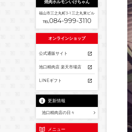
焼肉ホルモンいけちゃん
福山市三之丸町3-1 三之丸東ビル
084-999-3110
TEL
オンラインショップ
公式通販サイト
池口精肉店 楽天市場店
LINEギフト
更新情報
池口精肉店の日々
メニュー