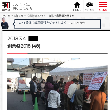
おいしさは、
思い出になる
HOME
こだわり
MENU
HOME
>
お知らせ
>
《 創業祭 2018 》 御礼
>
創業祭2018 (48)
LINE登録で最新情報をゲットしよう"
→こちらから
"
2018.3.4
創業祭2018 (48)