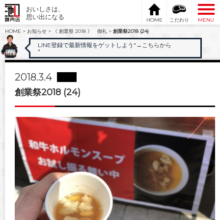
おいしさは、
思い出になる
HOME
こだわり
MENU
HOME
>
お知らせ
>
《 創業祭 2018 》 御礼
>
創業祭2018 (24)
LINE登録で最新情報をゲットしよう"
→こちらから
"
2018.3.4
創業祭2018 (24)