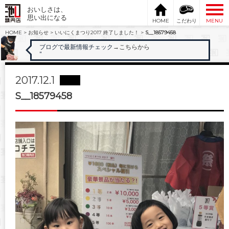
おいしさは、
思い出になる
HOME
こだわり
MENU
HOME
>
お知らせ
>
いいにくまつり2017 終了しました！
>
S__18579458
ブログで最新情報チェック
→こちらから
"
2017.12.1
S__18579458