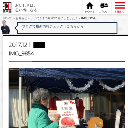
おいしさは、
思い出になる
HOME
こだわり
MENU
HOME
>
お知らせ
>
いいにくまつり2017 終了しました！
>
IMG_9854
ブログで最新情報チェック
→こちらから
"
2017.12.1
IMG_9854