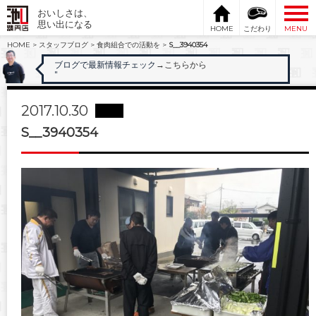
おいしさは、
思い出になる
HOME
こだわり
MENU
HOME
>
スタッフブログ
>
食肉組合での活動を
>
S__3940354
ブログで最新情報チェック
→こちらから
"
2017.10.30
S__3940354