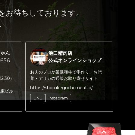
をお待ちしております。
。
ちゃん
池口精肉店
656
公式オンラインショップ
お肉のプロが厳選和牛で手作り、お惣
22:30）
菜・デリカの通販お取り寄せサイト
https://shop.ikeguchi-meat.jp/
丸東ビル
LINE
Instagram