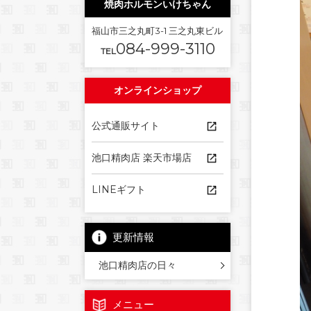
焼肉ホルモンいけちゃん
福山市三之丸町3-1 三之丸東ビル
084-999-3110
TEL
オンラインショップ
公式通販サイト
池口精肉店 楽天市場店
LINEギフト
更新情報
池口精肉店の日々
メニュー