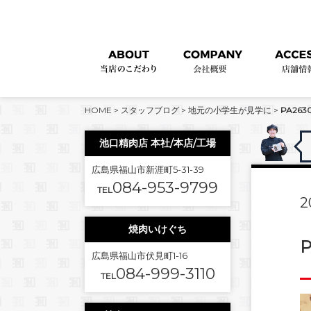
HOME
>
スタッフブログ
>
地元の小学生が見学に
>
PA2630
池口精肉店 本社/本店/工場
広島県福山市新涯町5-31-39
084-953-9799
TEL
2
焼肉いけぐち
P
広島県福山市伏見町1-16
084-999-3110
TEL