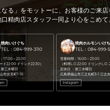
になる」をモットーに、
お客様のご来店
池口精肉店スタッフ一同より心をこめて
焼肉いけぐち
焼肉ホルモンいけ
TEL：084-999-3110
TEL：084-999-5
：
17:00～23:00
営業時間：
16:00～23:00
フード22:00 ドリンク22:30）
（料理L.O.22:00 ドリンクL.O. 
：
第三水曜日
定休日 ：
第三水曜日
山市伏見町1-16
広島県福山市三之丸町3-1 三之
ram
Instagram