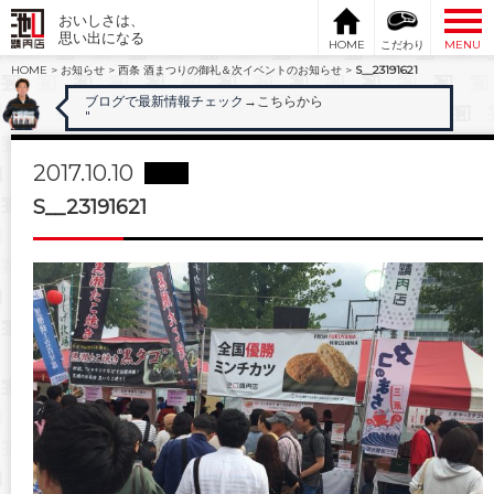
おいしさは、
思い出になる
HOME
こだわり
MENU
HOME
>
お知らせ
>
西条 酒まつりの御礼＆次イベントのお知らせ
>
S__23191621
ブログで最新情報チェック
→こちらから
"
2017.10.10
S__23191621