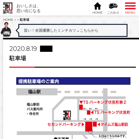
おいしさは、
思い出になる
HOME
こだわり
MENU
HOME
>
>
駐車場
旨い！全国優勝したミンチカツ
→こちらから
2020.8.19
駐車場