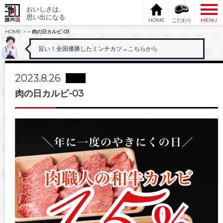
おいしさは、
思い出になる
HOME
こだわり
MENU
HOME
>
>
肉の日カルビ-03
旨い！全国優勝したミンチカツ
→こちらから
2023.8.26
肉の日カルビ-03