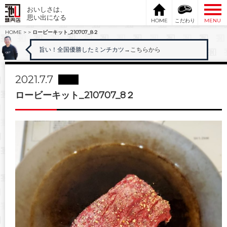
おいしさは、
思い出になる
HOME
こだわり
MENU
HOME
>
>
ロービーキット_210707_8２
旨い！全国優勝したミンチカツ
→こちらから
2021.7.7
ロービーキット_210707_8２