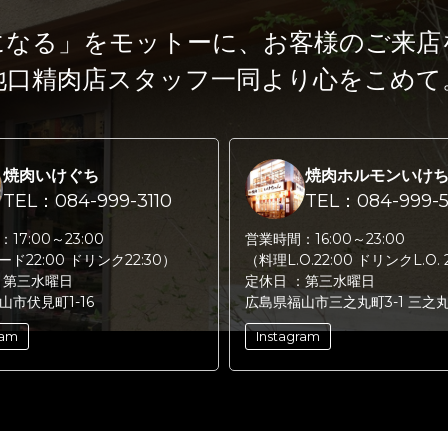
になる」をモットーに、
お客様のご来店
池口精肉店スタッフ一同より心をこめて
焼肉いけぐち
焼肉ホルモンいけ
TEL：084-999-3110
TEL：084-999-5
：
17:00～23:00
営業時間：
16:00～23:00
フード22:00 ドリンク22:30）
（料理L.O.22:00 ドリンクL.O. 
：
第三水曜日
定休日 ：
第三水曜日
山市伏見町1-16
広島県福山市三之丸町3-1 三之
ram
Instagram