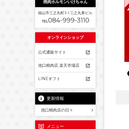
焼肉ホルモンいけちゃん
福山市三之丸町3-1 三之丸東ビル
084-999-3110
TEL
オンラインショップ
公式通販サイト
池口精肉店 楽天市場店
LINEギフト
更新情報
池口精肉店の日々
メニュー