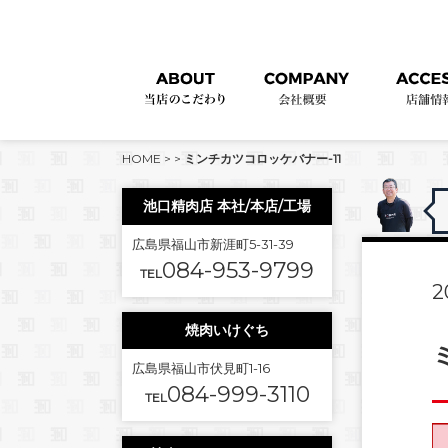
HOME
>
>
ミンチカツコロッケバナー-11
池口精肉店 本社/本店/工場
広島県福山市新涯町5-31-39
084-953-9799
TEL
2
焼肉いけぐち
広島県福山市伏見町1-16
084-999-3110
TEL