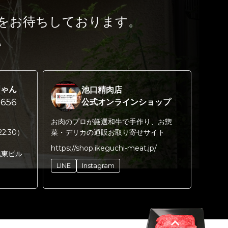
をお待ちしております。
。
ちゃん
池口精肉店
656
公式オンラインショップ
お肉のプロが厳選和牛で手作り、お惣
22:30）
菜・デリカの通販お取り寄せサイト
https://shop.ikeguchi-meat.jp/
丸東ビル
LINE
Instagram