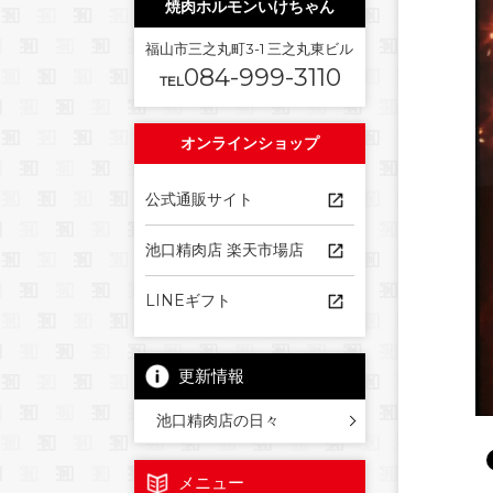
焼肉ホルモンいけちゃん
福山市三之丸町3-1 三之丸東ビル
084-999-3110
TEL
オンラインショップ
公式通販サイト
池口精肉店 楽天市場店
LINEギフト
更新情報
池口精肉店の日々
メニュー