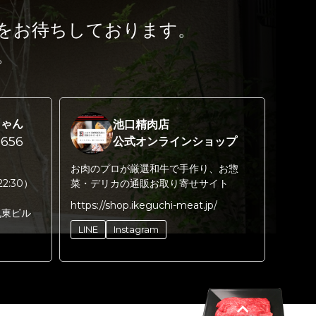
をお待ちしております。
。
ちゃん
池口精肉店
656
公式オンラインショップ
お肉のプロが厳選和牛で手作り、お惣
22:30）
菜・デリカの通販お取り寄せサイト
https://shop.ikeguchi-meat.jp/
丸東ビル
LINE
Instagram