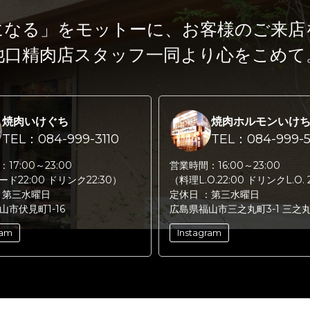
になる」をモットーに、
お客様のご来店
池口精肉店スタッフ一同より心をこめて
焼肉いけぐち
焼肉ホルモンいけ
TEL：084-999-3110
TEL：084-999-5
：
17:00～23:00
営業時間：
16:00～23:00
フード22:00 ドリンク22:30）
（料理L.O.22:00 ドリンクL.O. 
：
第三水曜日
定休日 ：
第三水曜日
山市伏見町1-16
広島県福山市三之丸町3-1 三之
ram
Instagram