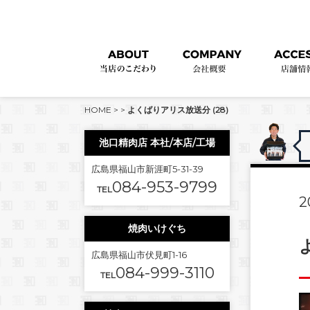
HOME
>
>
よくばりアリス放送分 (28)
池口精肉店 本社/本店/工場
広島県福山市新涯町5-31-39
084-953-9799
TEL
2
焼肉いけぐち
広島県福山市伏見町1-16
084-999-3110
TEL