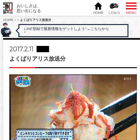
おいしさは、
思い出になる
HOME
こだわり
MENU
HOME
>
>
よくばりアリス放送分
LINE登録で最新情報をゲットしよう"
→こちらから
"
2017.2.11
よくばりアリス放送分