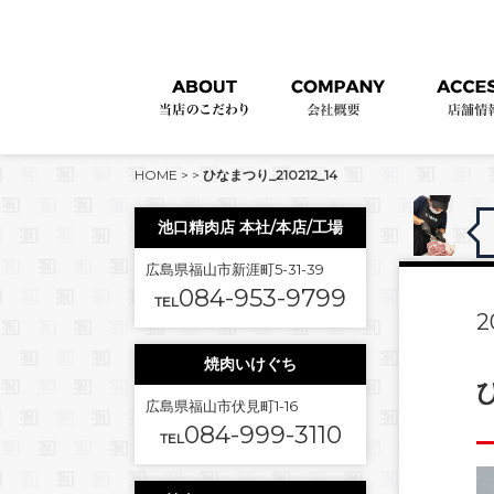
HOME
>
>
ひなまつり_210212_14
池口精肉店 本社/本店/工場
広島県福山市新涯町5-31-39
084-953-9799
TEL
2
焼肉いけぐち
広島県福山市伏見町1-16
084-999-3110
TEL