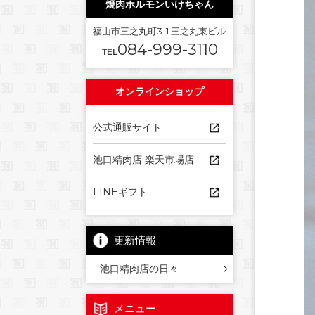
焼肉ホルモンいけちゃん
福山市三之丸町3-1 三之丸東ビル
084-999-3110
TEL
オンラインショップ
公式通販サイト
池口精肉店 楽天市場店
LINEギフト
更新情報
池口精肉店の日々
メニュー