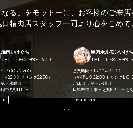
になる」をモットーに、
お客様のご来店
池口精肉店スタッフ一同より心をこめて
焼肉いけぐち
焼肉ホルモンいけ
TEL：084-999-3110
TEL：084-999-5
：
17:00～23:00
営業時間：
16:00～23:00
フード22:00 ドリンク22:30）
（料理L.O.22:00 ドリンクL.O. 
：
第三水曜日
定休日 ：
第三水曜日
山市伏見町1-16
広島県福山市三之丸町3-1 三之
ram
Instagram