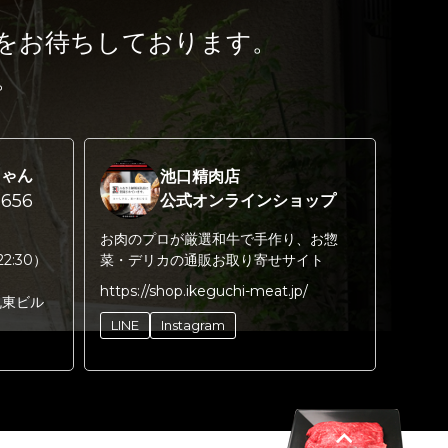
をお待ちしております。
。
ちゃん
池口精肉店
656
公式オンラインショップ
お肉のプロが厳選和牛で手作り、お惣
22:30）
菜・デリカの通販お取り寄せサイト
https://shop.ikeguchi-meat.jp/
丸東ビル
LINE
Instagram