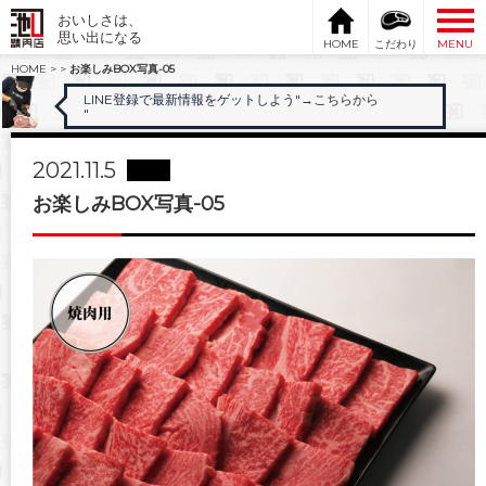
おいしさは、
思い出になる
HOME
こだわり
MENU
HOME
>
>
お楽しみBOX写真-05
LINE登録で最新情報をゲットしよう"
→こちらから
"
2021.11.5
お楽しみBOX写真-05