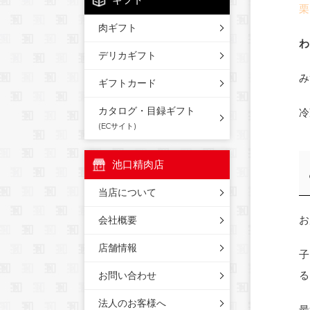
栗
肉ギフト
わ
デリカギフト
み
ギフトカード
カタログ・目録ギフト
冷
(ECサイト)
池口精肉店
当店について
お
会社概要
店舗情報
子
る
お問い合わせ
法人のお客様へ
最