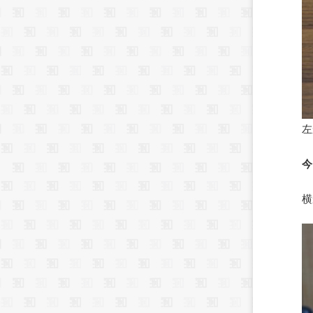
左
今
横