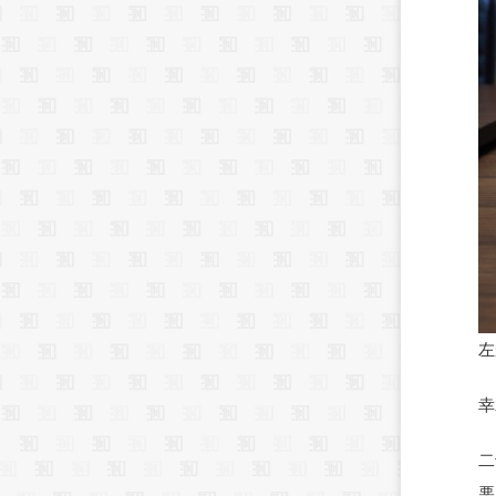
左
幸
二
悪