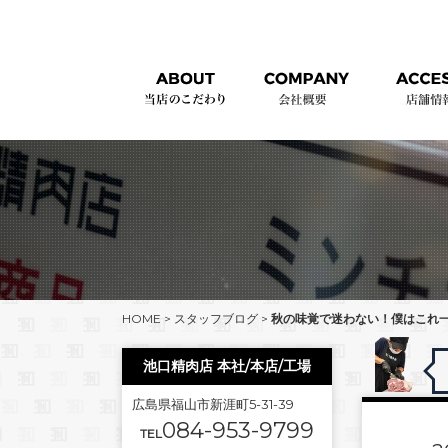
HOME
>
スタッフブログ
>
秋の味覚で迷わない！僕はこれ
池口精肉店 本社/本店/工場
広島県福山市新涯町5-31-39
084-953-9799
TEL