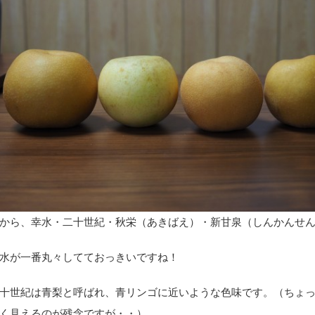
から、幸水・二十世紀・秋栄（あきばえ）・新甘泉（しんかんせ
水が一番丸々してておっきいですね！
十世紀は青梨と呼ばれ、青リンゴに近いような色味です。（ちょ
く見えるのが残念ですが・・）