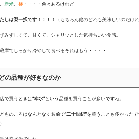
、
新米
、
柿
・・・・色々あるけれど
たしは梨一択です！！！！
（もちろん他のどれも美味しいのだけ
ずみずしくて、甘くて、シャリッとした気持ちいい食感。
蔵庫でしっかり冷やして食べるそれはもう・・・・
どの品種が好きなのか
店で買うときは
“幸水”
という品種を買うことが多いですね。
どものころはなんとなく名前で
“二十世紀”
を買うことも多かったで
）
近は幸水派でした。