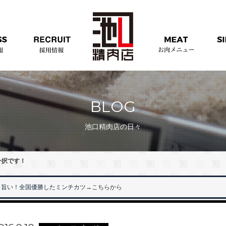
BLOG
池口精肉店の日々
一択です！
旨い！全国優勝したミンチカツ
→こちらから