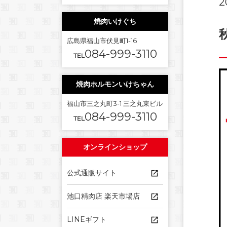
2
焼肉いけぐち
広島県福山市伏見町1-16
084-999-3110
TEL
焼肉ホルモンいけちゃん
福山市三之丸町3-1 三之丸東ビル
084-999-3110
TEL
オンラインショップ
公式通販サイト
池口精肉店 楽天市場店
LINEギフト