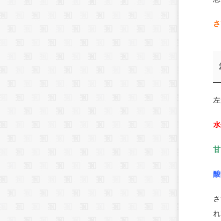
さ
左
水
甘
酸
さ
れ