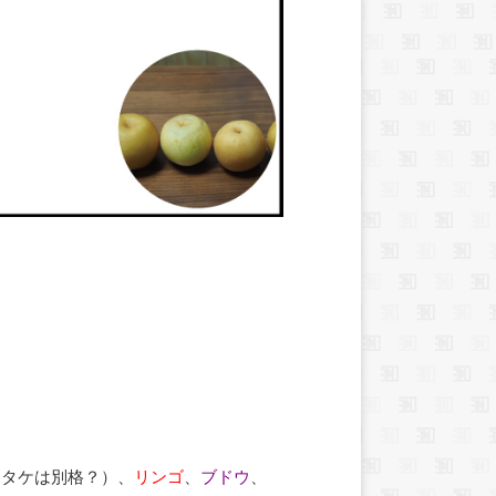
ッタケは別格？）、
リンゴ
、
ブドウ
、