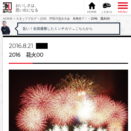
おいしさは、
思い出になる
HOME
こだわり
MENU
HOME
>
スタッフブログ
>
2016 芦田川花火大会 無事終了！
>
2016 花火00
旨い！全国優勝したミンチカツ
→こちらから
2016.8.21
2016 花火00