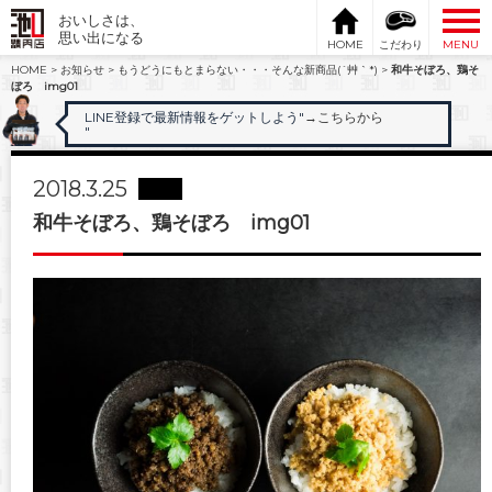
おいしさは、
思い出になる
HOME
こだわり
MENU
HOME
>
お知らせ
>
もうどうにもとまらない・・・そんな新商品(´艸｀*)
>
和牛そぼろ、鶏そ
ぼろ img01
LINE登録で最新情報をゲットしよう"
→こちらから
"
2018.3.25
和牛そぼろ、鶏そぼろ img01